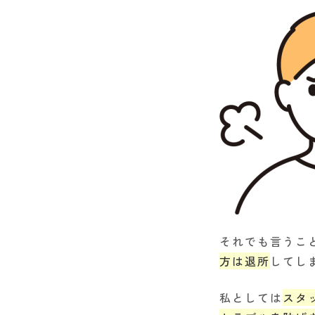
それでも言うこ
方は退所
してし
私としては
スタ