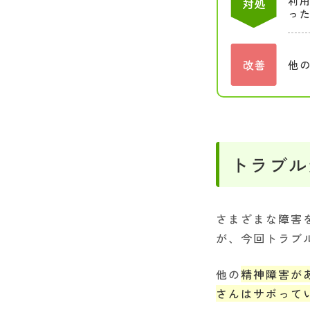
利
っ
他
トラブル
さまざまな障害
が、今回トラブ
他の
精神障害が
さんはサボって