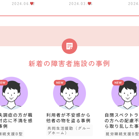
2024.06.12
2024.03.06
2024
新着の障害者施設の事例
失調症の方が職
利用者が不安感から
自閉スペクトラ
対応に不満を感
他者の物を盗る事例
の方への配慮
事例
ら取り乱した
共同生活援助（グルー
プホーム）
継続支援B型
就労継続支援B