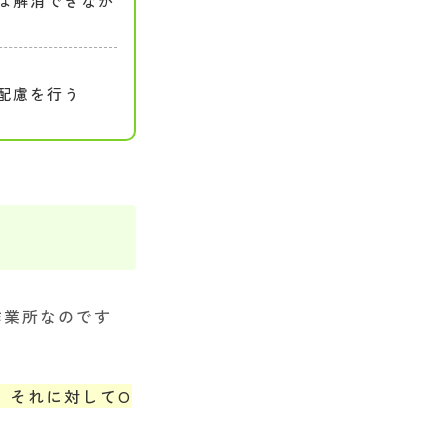
は解消できなか
配慮を行う
作業所なのです
、それに対してO