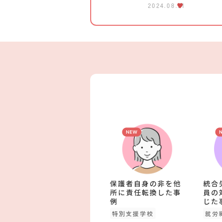
2024.08.21
保護者自身の非を他
統合
所に責任転換した事
員の
例
じた
特別支援学校
就労