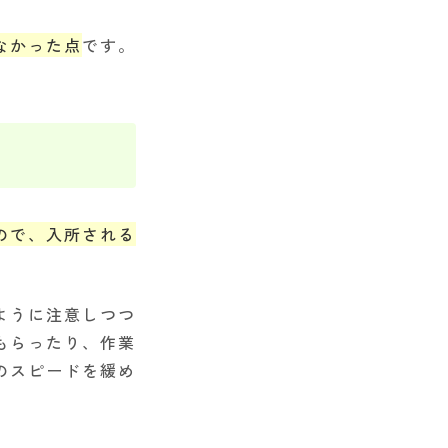
なかった点
です。
ので、入所される
ように注意しつつ
もらったり、作業
のスピードを緩め