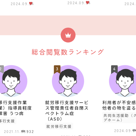
2024.09.24
2024.09.24
2024.
総合閲覧数ランキング
移行支援作業
就労移行支援サービ
利用者が不安
業）指導員軽度
ス管理責任者自閉ス
他者の物を盗
障害 うつ病
ペクトラム症
共同生活援助（
（ASD）
プホーム）
移行支援
就労移行支援
2024.09.2
2021.11.08
932