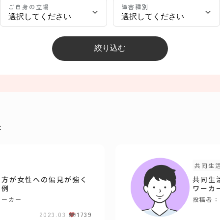
ご自身の立場
障害種別
た
共同生
の方が女性への偏見が強く
共同生
事例
ワーカ
ワーカー
投稿者：
2023.03.29
1739