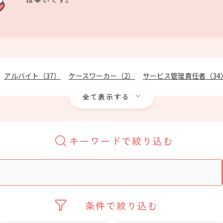
アルバイト（
37
）
ケースワーカー（
2
）
サービス管理責任者（
34
ボランティアその他（
48
）
世話人（
21
）
事務職員（
4
）
介助員
全て表示する
作業（職業）指導員（
94
）
作業療法士（
1
）
児童指導員（
16
）
特別支援学校教員（
17
）
理学療法士（
5
）
生活支援員（
68
）
相
看護師（
6
）
社会福祉士（
17
）
精神保健福祉士（
7
）
非常勤嘱
キーワードで絞り込む
条件で絞り込む