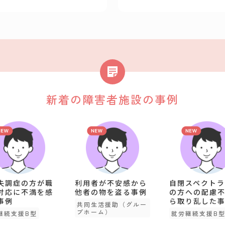
新着の障害者施設の事例
失調症の方が職
利用者が不安感から
自閉スペクトラ
対応に不満を感
他者の物を盗る事例
の方への配慮
事例
ら取り乱した
共同生活援助（グルー
プホーム）
継続支援B型
就労継続支援B