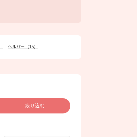
）
ヘルパー（
15
）
（
1
）
介護福祉士（
19
）
栄養士（
2
）
談支援専門員（
24
）
託員（
2
）