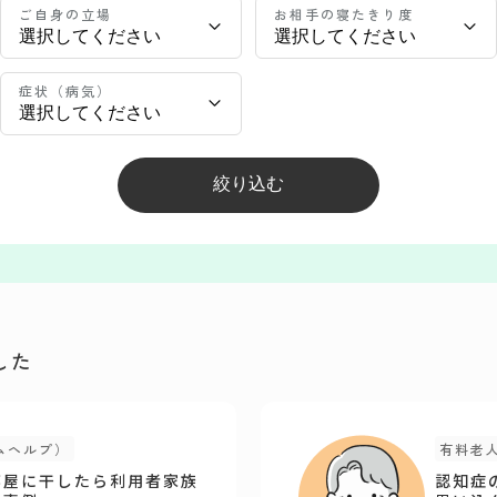
ご自身の立場
お相手の寝たきり度
症状（病気）
した
ムヘルプ）
有料老
部屋に干したら利用者家族
認知症