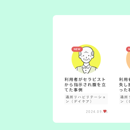
利用者がセラピスト
利用
から指示され腹を立
失し
てた事例
った
通所リハビリテーショ
通所
ン（デイケア）
ン（
2024.09.25