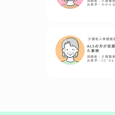
投稿者：介護職
お相手：わから
介護老人保健施
ALSの方が目
た事例
投稿者：介護職
お相手：C2
/
Ⅲb