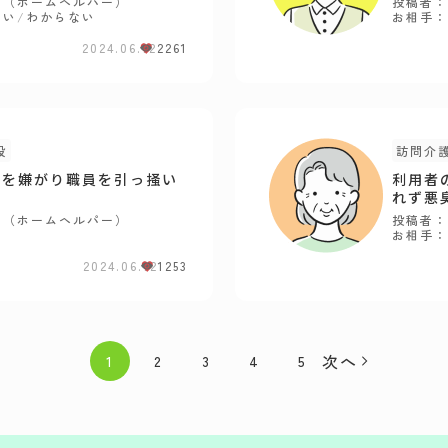
員（ホームヘルパー）
投稿者：
ない
/
わからない
お相手：
2024.06.12
2261
設
訪問介
薬を嫌がり職員を引っ掻い
利用者
れず悪
員（ホームヘルパー）
投稿者：
お相手：
2024.06.12
1253
次へ
1
2
3
4
5