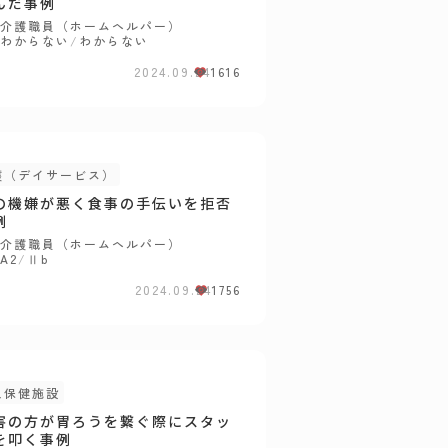
んだ事例
介護職員（ホームヘルパー）
わからない
/
わからない
2024.09.24
1616
護（デイサービス）
の機嫌が悪く食事の手伝いを拒否
例
介護職員（ホームヘルパー）
A2
/
Ⅱb
2024.09.24
1756
人保健施設
害の方が胃ろうを繋ぐ際にスタッ
を叩く事例