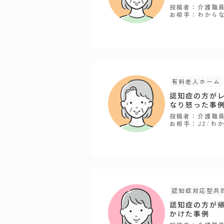
投稿者：介護職
お相手：わから
有料老人ホーム
認知症の方が
なり怒った事
投稿者：介護職
お相手：J2
/
わ
認知症対応型共
認知症の方が
かけた事例