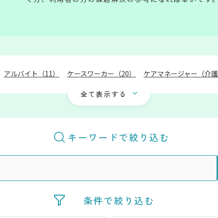
アルバイト（
11
）
ケースワーカー（
20
）
ケアマネージャー（介
サービス提供責任者（
61
）
その他（
19
）
介護事務（
15
）
介護
全て表示する
介護福祉士（
162
）
介護職員（
249
）
介護職員（ホームヘルパー
支援相談員（
25
）
機能訓練指導員（
15
）
歯科衛生士（
2
）
理学
生活支援コーディネーター（
3
）
生活支援員（
11
）
生活相談員（
キーワードで絞り込む
看護学生（
1
）
看護師（
45
）
福祉用具専門相談員（
3
）
管理栄
管理者（施設長・ホーム長）（
50
）
臨床心理士（
2
）
薬剤師（
3
運転手（介護ドライバー）（
1
）
条件で絞り込む