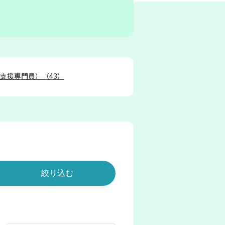
護支援専門員）（
43
）
助手・介護補助（
28
）
）（
138
）
作業療法士（
15
）
療法士（
12
）
14
）
相談支援専門員（
12
）
養士・調理スタッフ（
3
）
）
言語聴覚士（
2
）