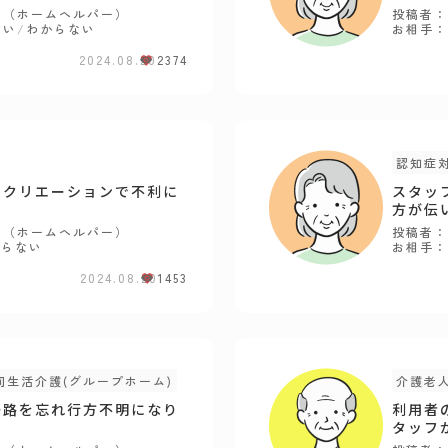
員（ホームヘルパー）
投稿者：
ない
/
わからない
お相手：
2024.08.20
2374
認知症
レクリエーションで不利に
スタッ
例
方が伝
員（ホームヘルパー）
投稿者：
からない
お相手：
2024.08.20
1453
同生活介護(グループホーム)
介護老
帰路を忘れ行方不明になり
利用者
タッフ