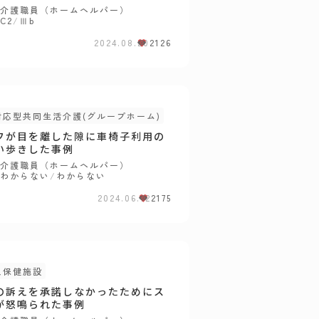
介護職員（ホームヘルパー）
C2
/
Ⅲb
2024.08.20
2126
対応型共同生活介護(グループホーム)
フが目を離した隙に車椅子利用の
い歩きした事例
介護職員（ホームヘルパー）
わからない
/
わからない
2024.06.12
2175
人保健施設
の訴えを承諾しなかったためにス
が怒鳴られた事例