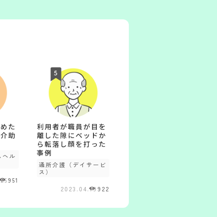
染めた
利用者が職員が目を
の介助
離した隙にベッドか
例
ら転落し顔を打った
事例
ムヘル
通所介護（デイサービ
ス）
.25
951
2023.04.19
922