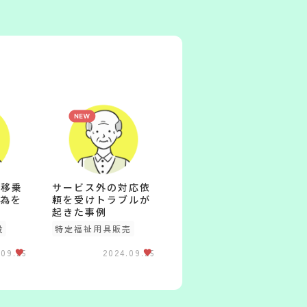
が移乗
サービス外の対応依
為を
頼を受けトラブルが
起きた事例
設
特定福祉用具販売
.09.25
2024.09.25