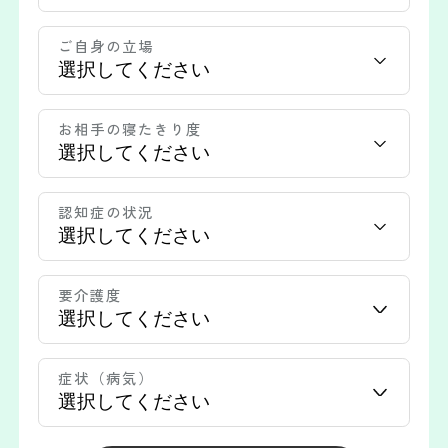
管理栄養士・調理スタッフ（
3
）
ご自身の立場
管理者（施設長・ホーム長）（
50
）
臨床心理士（
2
）
薬剤師（
3
）
言語聴覚士（
2
）
お相手の寝たきり度
運転手（介護ドライバー）（
1
）
認知症の状況
要介護度
症状（病気）