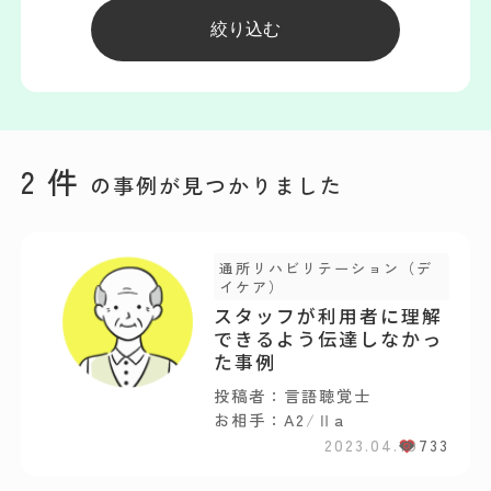
2
件
の事例が見つかりました
通所リハビリテーション（デ
イケア）
スタッフが利用者に理解
できるよう伝達しなかっ
た事例
投稿者：言語聴覚士
お相手：A2
/
Ⅱa
2023.04.19
733