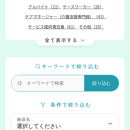
アルバイト（
11
）
ケースワーカー（
20
）
ケアマネージャー（介護支援専門員）（
43
）
サービス提供責任者（
61
）
その他（
19
）
介護事務（
15
）
介護助手・介護補助（
28
）
全て表示する
介護福祉士（
162
）
介護職員（
249
）
介護職員（ホームヘルパー）（
138
）
キーワードで絞り込む
作業療法士（
15
）
支援相談員（
25
）
機能訓練指導員（
15
）
歯科衛生士（
2
）
理学療法士（
12
）
生活支援コーディネーター（
3
）
条件で絞り込む
生活支援員（
11
）
生活相談員（
14
）
相談支援専門員（
12
）
看護学生（
1
）
施設名
看護師（
45
）
福祉用具専門相談員（
3
）